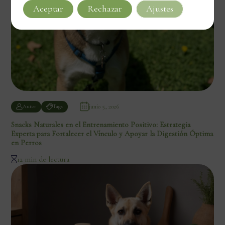
Aceptar
Rechazar
Ajustes
junio 5, 2026
Autor
Tags
Snacks Naturales en el Entrenamiento Positivo: Estrategia
Experta para Fortalecer el Vínculo y Apoyar la Digestión Óptima
en Perros
12 min de lectura