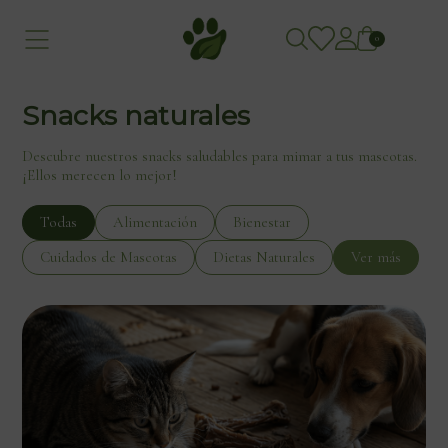
0
Snacks naturales
Descubre nuestros snacks saludables para mimar a tus mascotas.
¡Ellos merecen lo mejor!
Todas
Alimentación
Bienestar
Cuidados de Mascotas
Dietas Naturales
Ver más