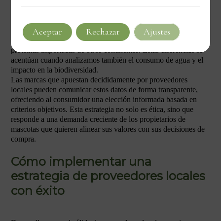
Cuando comparamos la huella ecológica completa (desde la
producción hasta la entrega en fábrica), las diferencias son
notables. Un snack elaborado con insectos locales cultivados a
menos de 150 km de la planta de producción puede tener una
Aceptar
Rechazar
Ajustes
huella de carbono hasta 12 veces menor que uno elaborado con
proteínas importadas de otros continentes. Estas diferencias se
acentúan cuando analizamos también el consumo de agua y el
impacto en la biodiversidad.
Las marcas que apuestan decididamente por proveedores
locales pueden comunicar estos datos de forma transparente,
ofreciendo al consumidor una elección informada basada en
criterios objetivos. Esta estrategia no solo es ética, sino que
responde a una demanda creciente de los propietarios de
mascotas que quieren alinear sus valores con sus decisiones de
compra.
Cómo implementar una
estrategia de proveedores locales
con éxito