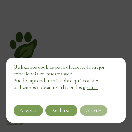
Utilizamos cookies para ofrecerte la mejor
experiencia en nuestra web.
Puedes aprender más sobre qué cookies
Legal
utilizamos o desactivarlas en los
ajustes
.
Política de privacidad
Política de cookies
Aviso legal
Política de Envíos y Devoluciones
Aceptar
Rechazar
Ajustes
Teléfono