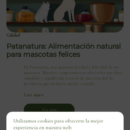
Calidad
Patanatura: Alimentación natural
para mascotas felices
En Patanatura, nos apasiona la salud y felicidad de tus
mascotas. Nuestro compromiso es ofrecerles una dieta
saludable y equilibrada a través de una variedad de
productos que incluyen snacks, comida...
Leer más
Ver más
Utilizamos cookies para ofrecerte la mejor
experiencia en nuestra web.