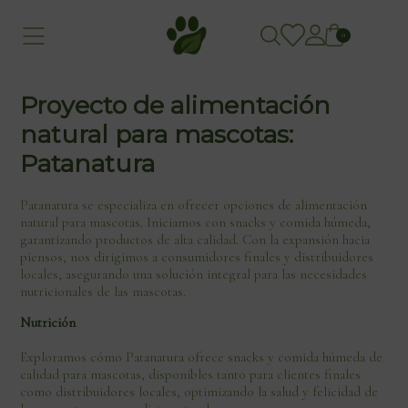
0
Proyecto de alimentación
natural para mascotas:
Patanatura
Patanatura se especializa en ofrecer opciones de alimentación
natural para mascotas. Iniciamos con snacks y comida húmeda,
garantizando productos de alta calidad. Con la expansión hacia
piensos, nos dirigimos a consumidores finales y distribuidores
locales, asegurando una solución integral para las necesidades
nutricionales de las mascotas.
Nutrición
Exploramos cómo Patanatura ofrece snacks y comida húmeda de
calidad para mascotas, disponibles tanto para clientes finales
como distribuidores locales, optimizando la salud y felicidad de