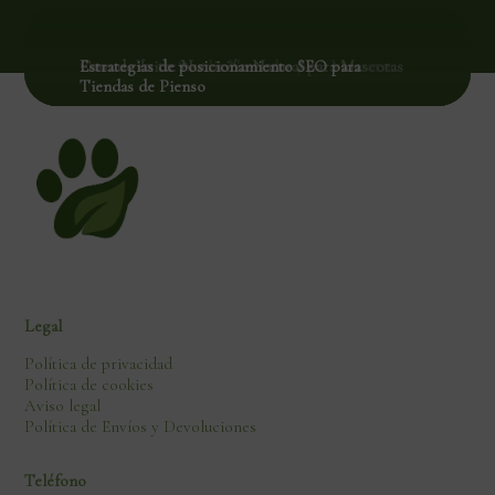
Desarrollo de Snacks Naturales para Mascotas
Caso de éxito: Nutrición Natural para Mascotas
Estrategias de posicionamiento SEO para
Saludables
Tiendas de Pienso
Legal
Política de privacidad
Política de cookies
Aviso legal
Política de Envíos y Devoluciones
Teléfono