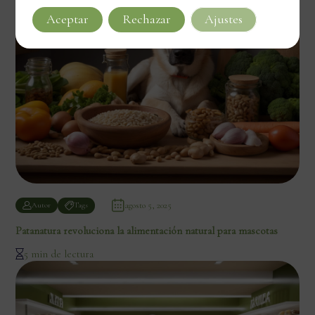
Aceptar
Rechazar
Ajustes
agosto 5, 2025
Autor
Tags
Patanatura revoluciona la alimentación natural para mascotas
5 min de lectura