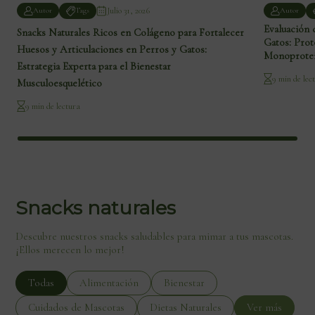
Julio 31, 2026
Autor
Tags
Autor
Evaluación 
Snacks Naturales Ricos en Colágeno para Fortalecer
Gatos: Prot
Huesos y Articulaciones en Perros y Gatos:
Monoproteic
Estrategia Experta para el Bienestar
9 min de lec
Musculoesquelético
9 min de lectura
Snacks naturales
Descubre nuestros snacks saludables para mimar a tus mascotas.
¡Ellos merecen lo mejor!
Todas
Alimentación
Bienestar
Cuidados de Mascotas
Dietas Naturales
Ver más