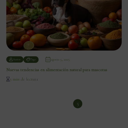
agosto 5, 2025
Autor
Tags
Nuevas tendencias en alimentación natural para mascotas
3 min de lectura
1
2
3
4
5
6