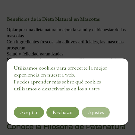
Beneficios de la Dieta Natural en Mascotas
Optar por una dieta natural mejora la salud y el bienestar de las
mascotas.
Con ingredientes frescos, sin aditivos artificiales, las mascotas
prosperan.
Salud y felicidad garantizadas
Nuestra gama incluye productos para diferentes necesidades
nutricionales.
Utilizamos cookies para ofrecerte la mejor
experiencia en nuestra web.
Puedes aprender más sobre qué cookies
Distribuimos tanto a clientes individuales como a
utilizamos o desactivarlas en los
ajustes
.
negocios locales.
Somos el puente entre la naturaleza y la nutrición animal
Aceptar
Rechazar
Ajustes
efectiva.
Conoce la Filosofía de Patanatura