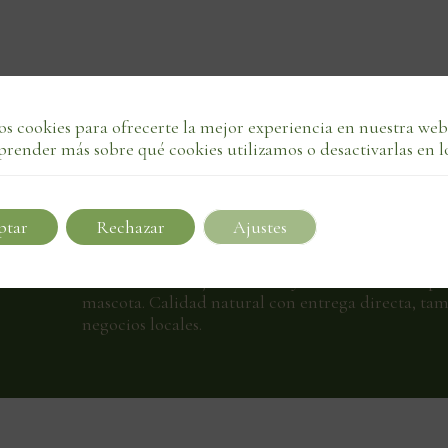
s cookies para ofrecerte la mejor experiencia en nuestra web
prender más sobre qué cookies utilizamos o desactivarlas en l
ptar
Rechazar
Ajustes
Descubre los mejores snacks y comida húmeda pa
mascota. Calidad natural con entrega directa, ta
negocios locales.