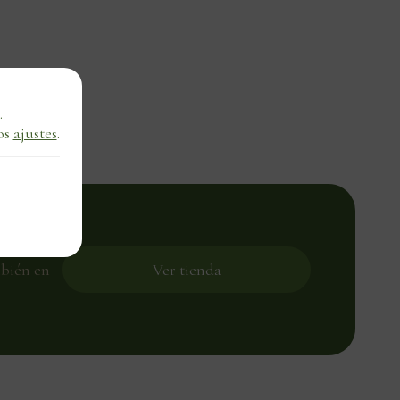
.
os
ajustes
.
ra tu
mbién en
Ver tienda