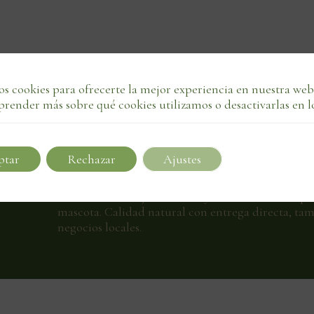
s cookies para ofrecerte la mejor experiencia en nuestra web
prender más sobre qué cookies utilizamos o desactivarlas en l
ptar
Rechazar
Ajustes
Descubre los mejores snacks y comida húmeda pa
mascota. Calidad natural con entrega directa, ta
negocios locales.