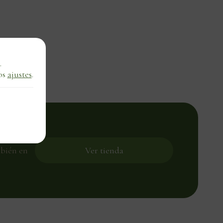
.
os
ajustes
.
ra tu
mbién en
Ver tienda