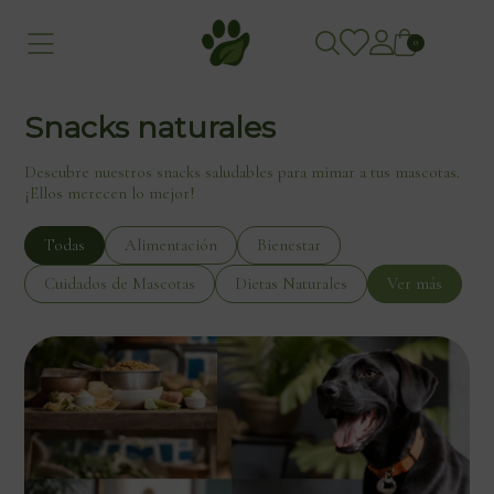
0
Snacks naturales
Descubre nuestros snacks saludables para mimar a tus mascotas.
¡Ellos merecen lo mejor!
Todas
Alimentación
Bienestar
Cuidados de Mascotas
Dietas Naturales
Ver más