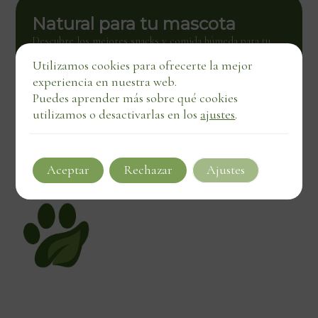
Natural para tu mascota
Descubre los mejores snacks y comida húmeda para tu
mascota. Calidad natural con entrega directa, también en
Utilizamos cookies para ofrecerte la mejor
negocios locales.
experiencia en nuestra web.
Ver tienda
Puedes aprender más sobre qué cookies
utilizamos o desactivarlas en los
ajustes
.
Aceptar
Rechazar
Ajustes