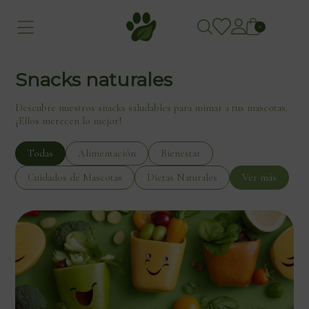
0
Snacks naturales
Descubre nuestros snacks saludables para mimar a tus mascotas.
¡Ellos merecen lo mejor!
Todas
Alimentación
Bienestar
Cuidados de Mascotas
Dietas Naturales
Ver más