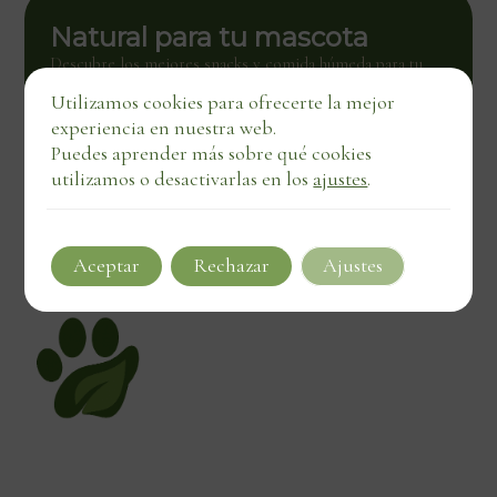
Natural para tu mascota
Descubre los mejores snacks y comida húmeda para tu
mascota. Calidad natural con entrega directa, también en
Utilizamos cookies para ofrecerte la mejor
negocios locales.
experiencia en nuestra web.
Ver tienda
Puedes aprender más sobre qué cookies
utilizamos o desactivarlas en los
ajustes
.
Aceptar
Rechazar
Ajustes