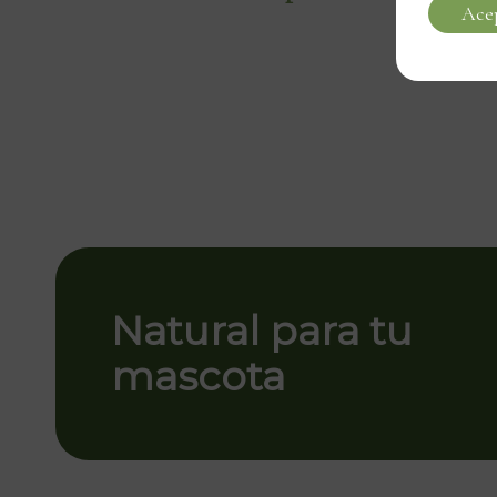
Ace
Natural para tu
mascota