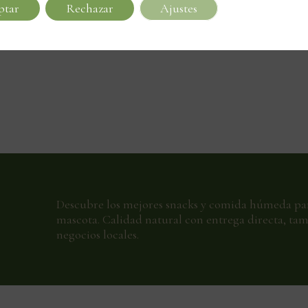
ptar
Rechazar
Ajustes
Descubre los mejores snacks y comida húmeda pa
mascota. Calidad natural con entrega directa, ta
negocios locales.