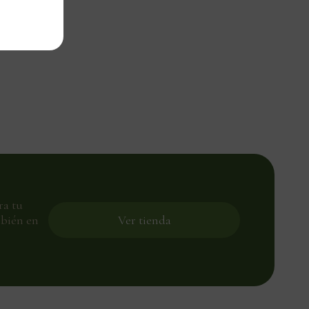
ra tu
mbién en
Ver tienda