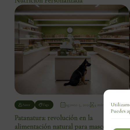
Nutrición Personalizada
Utilizamo
agosto 5, 2025
4 min de lectura
Autor
Tags
Puedes a
Patanatura: revolución en la
alimentación natural para mascotas