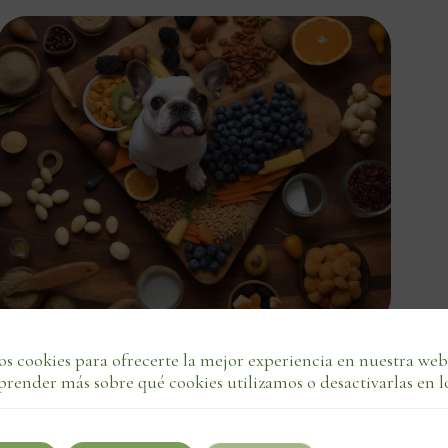
s cookies para ofrecerte la mejor experiencia en nuestra web
agosto 5, 2025
2 min de lectura
Autor
Tags
prender más sobre qué cookies utilizamos o desactivarlas en l
Innovación natural en la alimentación
para mascotas