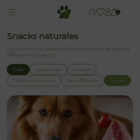
0
Snacks naturales
Descubre nuestros snacks saludables para mimar a tus mascotas.
¡Ellos merecen lo mejor!
Todas
Alimentación
Bienestar
Cuidados de Mascotas
Dietas Naturales
Ver más