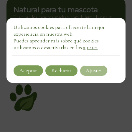
Natural para tu mascota
Descubre los mejores snacks y comida húmeda para tu
mascota. Calidad natural con entrega directa, también en
Utilizamos cookies para ofrecerte la mejor
negocios locales.
experiencia en nuestra web.
Ver tienda
Puedes aprender más sobre qué cookies
utilizamos o desactivarlas en los
ajustes
.
Aceptar
Rechazar
Ajustes