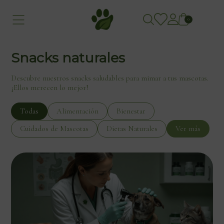
0
Snacks naturales
Descubre nuestros snacks saludables para mimar a tus mascotas.
¡Ellos merecen lo mejor!
Todas
Alimentación
Bienestar
Cuidados de Mascotas
Dietas Naturales
Ver más