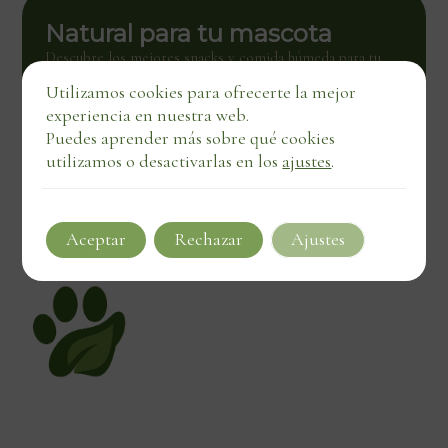
Natural para tu mascota
Descubre los mejores snacks y comida húmeda para tu
mascota. Calidad natural con entrega directa, también en
Utilizamos cookies para ofrecerte la mejor
negocios locales.
experiencia en nuestra web.
Ver tienda
Puedes aprender más sobre qué cookies
utilizamos o desactivarlas en los
ajustes
.
Aceptar
Rechazar
Ajustes