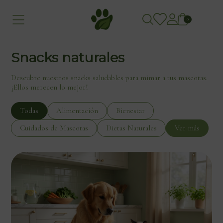
0
Snacks naturales
Descubre nuestros snacks saludables para mimar a tus mascotas.
¡Ellos merecen lo mejor!
Todas
Alimentación
Bienestar
Cuidados de Mascotas
Dietas Naturales
Ver más