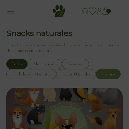
0
Snacks naturales
Descubre nuestros snacks saludables para mimar a tus mascotas.
¡Ellos merecen lo mejor!
Todas
Alimentación
Bienestar
Cuidados de Mascotas
Dietas Naturales
Ver más