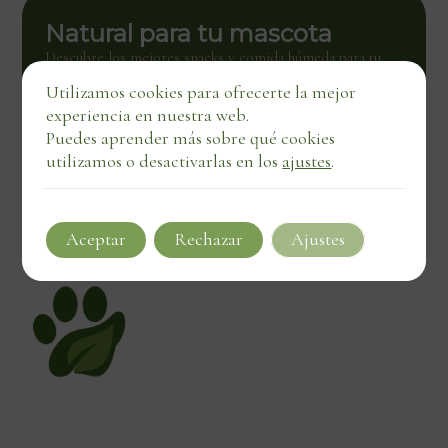
Natural para tu mascota
Descubre los mejores snacks y comida húmeda para tu
mascota. Calidad natural con entrega directa, también en
Utilizamos cookies para ofrecerte la mejor
negocios locales.
experiencia en nuestra web.
Ver tienda
Puedes aprender más sobre qué cookies
utilizamos o desactivarlas en los
ajustes
.
Aceptar
Rechazar
Ajustes