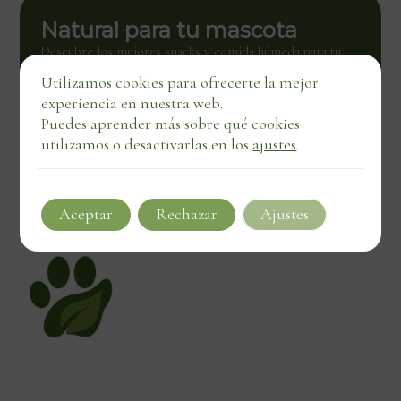
Natural para tu mascota
Descubre los mejores snacks y comida húmeda para tu
mascota. Calidad natural con entrega directa, también en
Utilizamos cookies para ofrecerte la mejor
negocios locales.
experiencia en nuestra web.
Ver tienda
Puedes aprender más sobre qué cookies
utilizamos o desactivarlas en los
ajustes
.
Aceptar
Rechazar
Ajustes