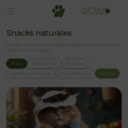
0
Snacks naturales
Descubre nuestros snacks saludables para mimar a tus mascotas.
¡Ellos merecen lo mejor!
Todas
Alimentación
Bienestar
Cuidados de Mascotas
Dietas Naturales
Ver más