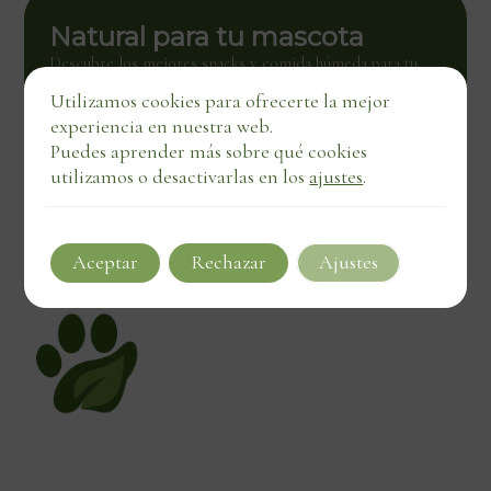
Natural para tu mascota
Descubre los mejores snacks y comida húmeda para tu
mascota. Calidad natural con entrega directa, también en
Utilizamos cookies para ofrecerte la mejor
negocios locales.
experiencia en nuestra web.
Ver tienda
Puedes aprender más sobre qué cookies
utilizamos o desactivarlas en los
ajustes
.
Aceptar
Rechazar
Ajustes