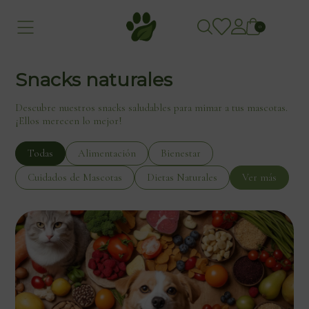
0
Snacks naturales
Descubre nuestros snacks saludables para mimar a tus mascotas.
¡Ellos merecen lo mejor!
Todas
Alimentación
Bienestar
Cuidados de Mascotas
Dietas Naturales
Ver más