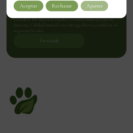
Aceptar
Rechazar
Ajustes
Natural para tu mascota
Descubre los mejores snacks y comida húmeda para tu
mascota. Calidad natural con entrega directa, también en
negocios locales.
Ver tienda