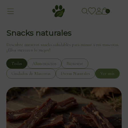
0
Snacks naturales
Descubre nuestros snacks saludables para mimar a tus mascotas.
¡Ellos merecen lo mejor!
Todas
Alimentación
Bienestar
Cuidados de Mascotas
Dietas Naturales
Ver más