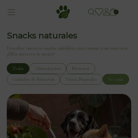
0
Snacks naturales
Descubre nuestros snacks saludables para mimar a tus mascotas.
¡Ellos merecen lo mejor!
Todas
Alimentación
Bienestar
Cuidados de Mascotas
Dietas Naturales
Ver más