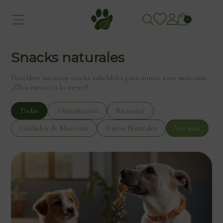
0
Snacks naturales
Descubre nuestros snacks saludables para mimar a tus mascotas.
¡Ellos merecen lo mejor!
Todas
Alimentación
Bienestar
Cuidados de Mascotas
Dietas Naturales
Ver más