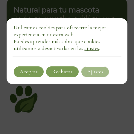
Natural para tu mascota
Descubre los mejores snacks y comida húmeda para tu
mascota. Calidad natural con entrega directa, también en
Utilizamos cookies para ofrecerte la mejor
negocios locales.
experiencia en nuestra web.
Ver tienda
Puedes aprender más sobre qué cookies
utilizamos o desactivarlas en los
ajustes
.
Aceptar
Rechazar
Ajustes