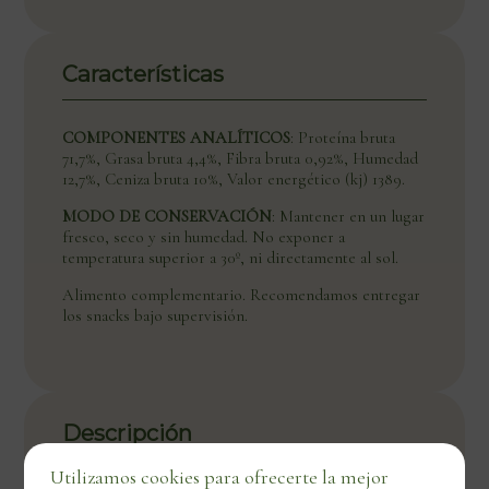
Características
COMPONENTES ANALÍTICOS
: Proteína bruta
71,7%, Grasa bruta 4,4%, Fibra bruta 0,92%, Humedad
12,7%, Ceniza bruta 10%, Valor energético (kj) 1389.
MODO DE CONSERVACIÓN
: Mantener en un lugar
fresco, seco y sin humedad. No exponer a
temperatura superior a 30º, ni directamente al sol.
Alimento complementario. Recomendamos entregar
los snacks bajo supervisión.
Descripción
Utilizamos cookies para ofrecerte la mejor