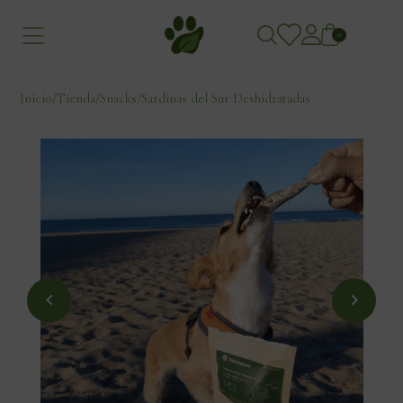
0
Inicio
/
Tienda
/
Snacks
/
Sardinas del Sur Deshidratadas