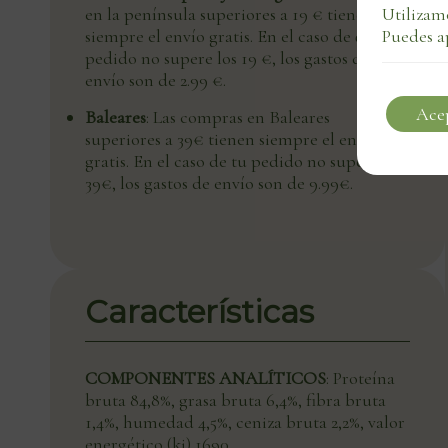
Utilizamo
en la península superiores a 19 € tienen
Puedes a
siempre el envío gratis. En el caso de que tu
pedido no supere los 19 €, los gastos de
envío son de 2.99 €.
Ace
Baleares
: Las compras en Baleares
superiores a 39€ tienen siempre el envío
gratis. En el caso de tu pedido no supere los
39€, los gastos de envío son de 9.99€.
Características
COMPONENTES ANALÍTICOS
: Proteína
bruta 84,8%, grasa bruta 6,4%, fibra bruta
1,4%, humedad 4,5%, ceniza bruta 2,2%, valor
energético (kj) 1690.