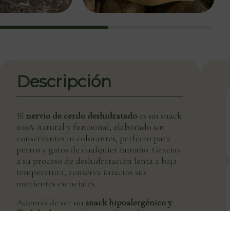
Descripción
El
nervio de cerdo deshidratado
es un snack
100% natural y funcional, elaborado sin
conservantes ni colorantes, perfecto para
perros y gatos de cualquier tamaño. Gracias
a su proceso de deshidratación lenta a baja
temperatura, conserva intactos sus
nutrientes esenciales.
Además de ser un
snack hipoalergénico y
fácil de digerir
, el nervio de cerdo aporta
beneficios clave para la
salud bucodental
de