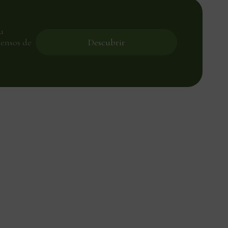
u
ensos de
Descubrir