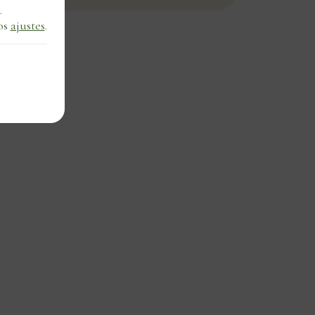
.
os
ajustes
.