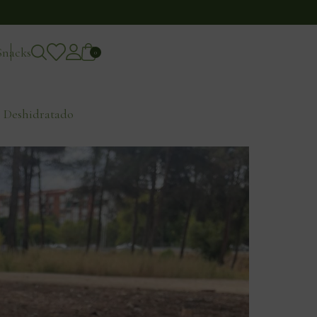
Snacks
0
 Deshidratado