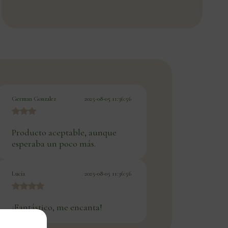
German Gonzalez
2025-08-05 11:36:56
Producto aceptable, aunque
esperaba un poco más.
Lucía
2025-08-05 11:36:56
¡Fantástico, me encanta!