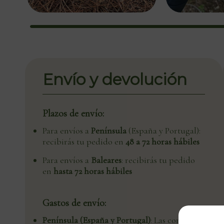
Envío y devolución
Plazos de envío:
Para envíos a
Península
(España y Portugal):
recibirás tu pedido en
48 a 72 horas hábiles
Para envíos a
Baleares
: recibirás tu pedido
en
hasta 72 horas hábiles
Gastos de envío:
Península (España y Portugal)
: Las compras