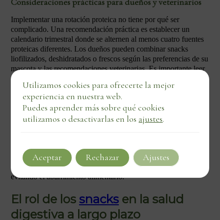
Consideraciones prácticas para dueños y veterinarios
Implementar una rotación proteica no tiene por qué ser
complicado. Una recomendación práctica es establecer un
calendario trimestral donde se alternen al menos cuatro fuentes
proteicas diferentes. Los dueños pueden combinar snacks
liofilizados, deshidratados o frescos según las preferencias de su
mascota y las recomendaciones veterinarias. Es importante leer
siempre las etiquetas para verificar que se trate realmente de un
Utilizamos cookies para ofrecerte la mejor
solo ingrediente y que no contengan cereales, subproductos o
experiencia en nuestra web.
aditivos innecesarios.
Puedes aprender más sobre qué cookies
Los veterinarios pueden apoyar este proceso mediante pruebas
utilizamos o desactivarlas en los
ajustes
.
de intolerancia alimentaria o, en casos más complejos, mediante
dietas de eliminación supervisadas. La clave está en observar al
animal de forma individualizada, ya que cada organismo
responde de manera única. La rotación no solo previene
Aceptar
Rechazar
Ajustes
sensibilidades, sino que también enriquece la experiencia
sensorial del animal, manteniendo su interés por los snacks y
evitando el aburrimiento alimentario.
El rol de los
snacks
en la salud
digestiva a largo plazo