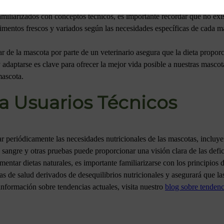
miliarizados con conceptos técnicos, es importante recordar que no exist
limentos frescos y variados según las necesidades específicas de cada 
tar de la mascota por parte de un veterinario asegura que la dieta prop
adaptarse es clave para ofrecer la mejor vida posible a nuestras masco
mascota.
a Usuarios Técnicos
ar periódicamente las necesidades nutricionales de las mascotas, incluy
de sangre y otras pruebas puede proporcionar una visión clara de las defi
ntar dietas naturales, es importante familiarizarse con los principios d
s de salud derivados de desequilibrios nutricionales y asegurará que la
nformación sobre tendencias actuales, visita nuestro
blog sobre tendenc