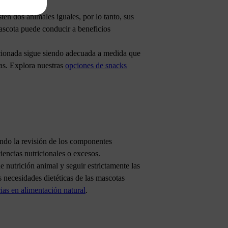
en dos animales iguales, por lo tanto, sus
mascota puede conducir a beneficios
orcionada sigue siendo adecuada a medida que
tas. Explora nuestras
opciones de snacks
endo la revisión de los componentes
ciencias nutricionales o excesos.
e nutrición animal y seguir estrictamente las
s necesidades dietéticas de las mascotas
ias en alimentación natural
.