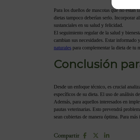
Para los dueños de mascotas que no están fa
dietas tampoco deberían serlo. Incorporar a
sustanciales en su salud y felicidad.
El seguimiento regular de la salud y bienes
cambian sus necesidades. Estar informado y 
naturales
para complementar la dieta de tu 
Conclusión par
Desde un enfoque técnico, es crucial analiz
específicos de su dieta. El uso de análisis 
Además, para aquellos interesados en impleme
pautas veterinarias. Esto prevendrá problema
sean cubiertas de manera óptima. Para más i
Compartir