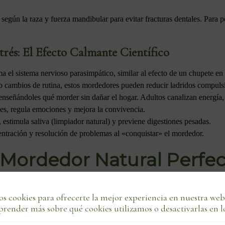
según la raza y fuerza mandibular para evitar fracturas dentales. Para 
rés: El Efecto Calmante Científico
ma el sistema nervioso parasimpático, similar al efecto de un chupete e
s o cambios de rutina, estos mordedores pueden reducir ladridos compuls
enseñándoles qué morder sin dañar el hogar. Adultos canalizan energía,
es, regula emociones y mejora la convivencia.
estimula saliva (limpiador natural) y previene digestiones pesadas.
ntración y resolución de problemas al «conquistar» el mordedor.
 Mordedor Natural Perfec
s cookies para ofrecerte la mejor experiencia en nuestra web
prender más sobre qué cookies utilizamos o desactivarlas en l
ara perros
son iguales. La clave está en matching: edad, tamaño, raza 