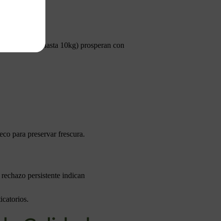
tos.
ltos pequeños (hasta 10kg) prosperan con
eco para preservar frescura.
o rechazo persistente indican
icatorios.