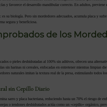
ncías y favorece el desarrollo mandibular correcto. En adultos, previene
za: es su biología. Pero sin mordedores adecuados, acumula placa y sufre
rma segura y beneficiosa.
mprobados de los Morded
cados o pieles deshidratadas al 100% sin aditivos, ofrecen una alternat
s sin harinas ni cereales, enfocadas en entretener mientras limpian die
dedores naturales imitan la textura real de la presa, estimulando todos 
al sin Cepillo Diario
imina sarro y placa bacteriana, reduciendo hasta un 70% el riesgo de e
orejas o tendones deshidratados actúa como un «cepillo» orgánico, prev