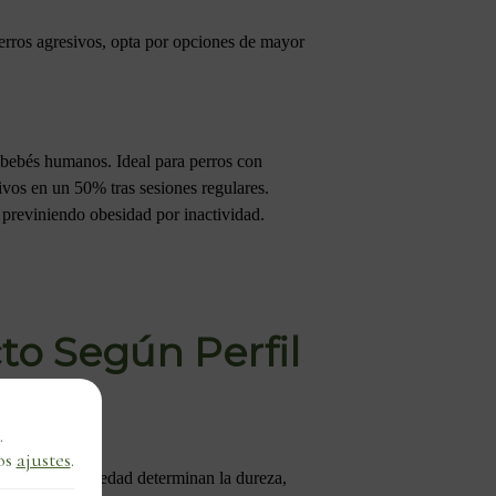
perros agresivos, opta por opciones de mayor
n bebés humanos. Ideal para perros con
ivos en un 50% tras sesiones regulares.
 previniendo obesidad por inactividad.
to Según Perfil
.
os
ajustes
.
y nivel de ansiedad determinan la dureza,