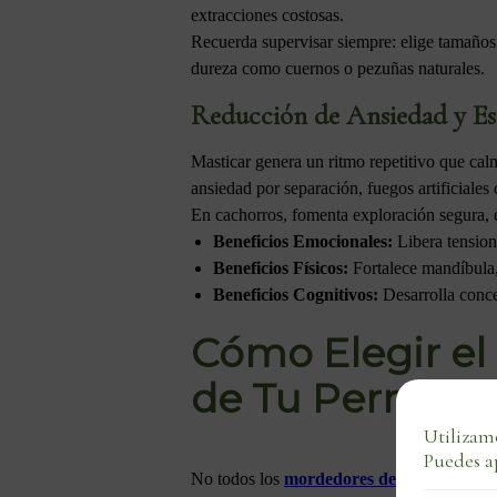
extracciones costosas.
Recuerda supervisar siempre: elige tamaños 
dureza como cuernos o pezuñas naturales.
Reducción de Ansiedad y Est
Masticar genera un ritmo repetitivo que cal
ansiedad por separación, fuegos artificiale
En cachorros, fomenta exploración segura, 
Beneficios Emocionales:
Libera tension
Beneficios Físicos:
Fortalece mandíbula, 
Beneficios Cognitivos:
Desarrolla conce
Cómo Elegir el
de Tu Perro
Utilizamo
Puedes a
No todos los
mordedores deshidratados p