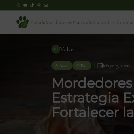
Tienda
Mordedores Naturales
Comida Húmeda
Volver
Mayo 7, 2026
Autor
Tags
Mordedores 
Estrategia 
Fortalecer l