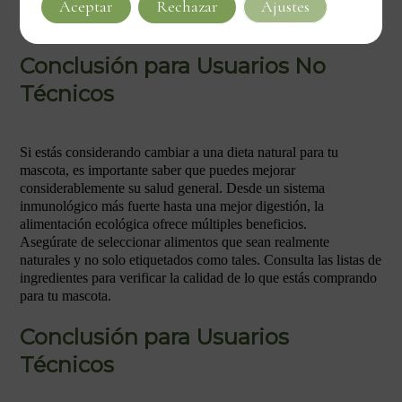
Aceptar
Rechazar
Ajustes
salud de las mascotas, destacando la importancia de educación y
concienciación sobre la alimentación adecuada.
Conclusión para Usuarios No
Técnicos
Si estás considerando cambiar a una dieta natural para tu
mascota, es importante saber que puedes mejorar
considerablemente su salud general. Desde un sistema
inmunológico más fuerte hasta una mejor digestión, la
alimentación ecológica ofrece múltiples beneficios.
Asegúrate de seleccionar alimentos que sean realmente
naturales y no solo etiquetados como tales. Consulta las listas de
ingredientes para verificar la calidad de lo que estás comprando
para tu mascota.
Conclusión para Usuarios
Técnicos