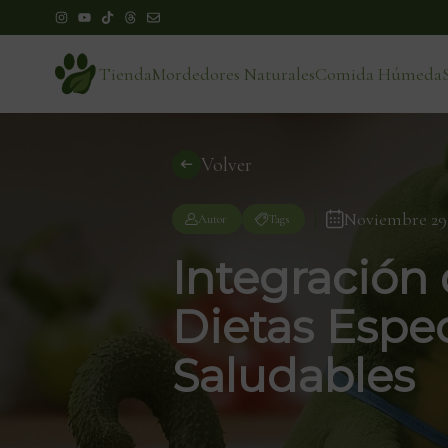
Tienda
Mordedores Naturales
Comida Húmeda
Volver
Noviembre 29,
Autor
Tags
Integración
Dietas Espe
Saludables