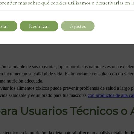
prender más sobre qué cookies utilizamos o desactivarlas en l
en alimentos crudos, ofrece una alimentación natural, pero requiere una 
anto, es crucial que los dueños de mascotas consideren el equilibrio entr
us animales.
ptar
Rechazar
Ajustes
ara Usuarios sin Conoci
ión saludable de sus mascotas, optar por dietas naturales es una excelen
én incrementan su calidad de vida. Es importante consultar con un veteri
una nutrición adecuada.
evitar los alimentos tóxicos puede prevenir problemas de salud a largo p
 vida saludable y equilibrado para tus mascotas
con productos de alta ca
ara Usuarios Técnicos o
 técnico en la nutrición, la dieta natural ofrece un análisis detallado d