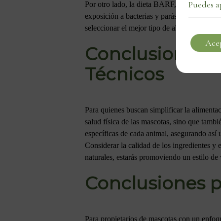
Puedes a
Por otro lado, la dieta BARF, que consiste 
exposición a bacterias y parásitos. Por lo t
seleccionar el mejor tipo de alimento para s
Ace
Conclusiones p
Técnicos
Para quienes buscan simplificar la alimentac
salud física de las mascotas, sino que tambi
específicas de cada animal, asegurando así 
Considerar la calidad de los ingredientes y 
naturales, estarás promoviendo un estilo de
Conclusiones p
Para propietarios de mascotas con un enfoque