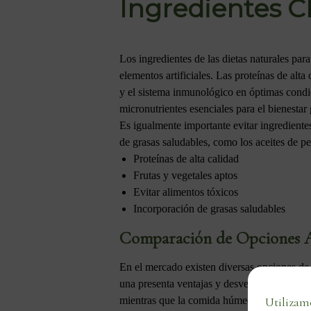
Ingredientes C
Los ingredientes de las dietas naturales pa
elementos artificiales. Las proteínas de alt
y el sistema inmunológico en óptimas condic
micronutrientes esenciales para el bienestar
Es igualmente importante evitar ingredientes
de grasas saludables, como los aceites de p
Proteínas de alta calidad
Frutas y vegetales aptos
Evitar alimentos tóxicos
Incorporación de grasas saludables
Comparación de Opciones A
En el mercado existen diversas opciones de
una presenta ventajas y desventajas. La comi
mientras que la comida húmeda es altamente 
Utilizamo