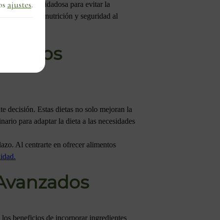
os
ajustes
.
preparación cuidadosa para evitar la
e conveniencia, nutrición y seguridad al
mientos
te decisión. Estas dietas no solo mejoran la
nario para adaptar la dieta a las necesidades
lazo. Al centrarte en ofrecer alimentos
lidad.
 Avanzados
e los beneficios de incorporar ingredientes