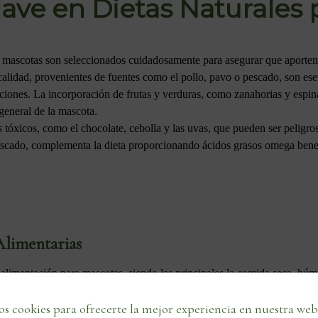
lave en Dietas Naturales
ra mascotas son seleccionados cuidadosamente para asegurar que aporten l
a calidad, provenientes de fuentes como el pollo, pavo o pescado, son es
iones. La incorporación de frutas y verduras, como zanahorias y espina
 general de la mascota.
 tóxicos, como el chocolate, cebolla y las uvas, que pueden ser peligros
escado, complementa la dieta proporcionando ácidos grasos omega benefi
limentarias
 alimentación para mascotas, siendo las principales la comida seca, hú
da seca, por ejemplo, es excelente para mantener la salud dental gracias
palatable e hidratante, ideal para mascotas que necesitan una ingestión 
s cookies para ofrecerte la mejor experiencia en nuestra web