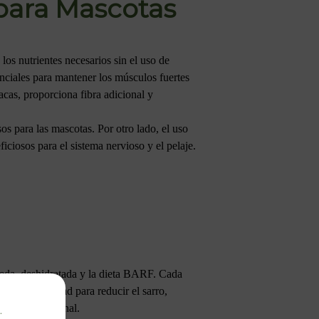
 para Mascotas
os nutrientes necesarios sin el uso de
enciales para mantener los músculos fuertes
cas, proporciona fibra adicional y
os para las mascotas. Por otro lado, el uso
ciosos para el sistema nervioso y el pelaje.
meda, deshidratada y la dieta BARF. Cada
 a su capacidad para reducir el sarro,
líquida adicional.
.