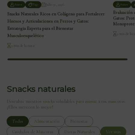
Julio 31, 2026
Autor
Tags
Autor
Evaluación 
Snacks Naturales Ricos en Colágeno para Fortalecer
Gatos: Prot
Huesos y Articulaciones en Perros y Gatos:
Monoproteic
Estrategia Experta para el Bienestar
9 min de lec
Musculoesquelético
9 min de lectura
Snacks naturales
Descubre nuestros snacks saludables para mimar a tus mascotas.
¡Ellos merecen lo mejor!
Todas
Alimentación
Bienestar
Cuidados de Mascotas
Dietas Naturales
Ver más