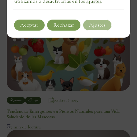
utilizamos o desactivarlas en los
ajustes
.
Aceptar
Rechazar
Ajustes
octubre 16, 2025
Autor
Tags
Tendencias Emergentes en Piensos Naturales para una Vida
Saludable de las Mascotas
7 min de lectura